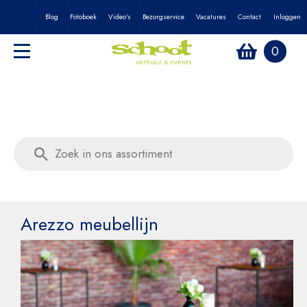
Blog
Fotoboek
Video's
Bezorgservice
Vacatures
Contact
Inloggen
0
Arezzo meubellijn