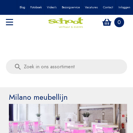
Blog
Fotoboek
Video's
Bezorgservice
Vacatures
Contact
Inloggen
0
Milano meubellijn