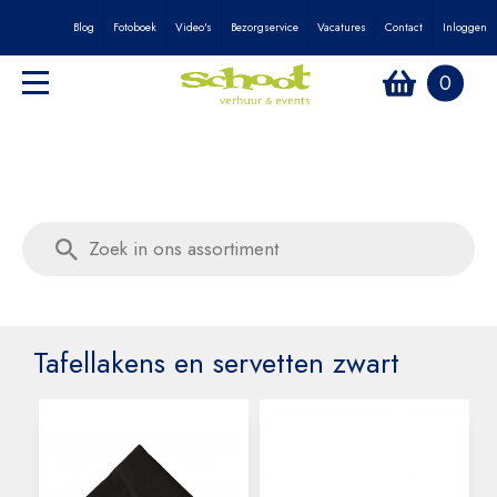
Blog
Fotoboek
Video's
Bezorgservice
Vacatures
Contact
Inloggen
0
Tafellakens en servetten zwart