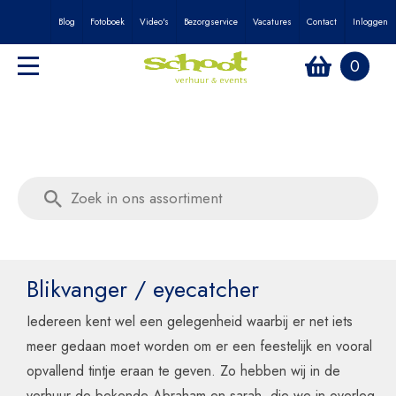
Blog
Fotoboek
Video's
Bezorgservice
Vacatures
Contact
Inloggen
0
Blikvanger / eyecatcher
Iedereen kent wel een gelegenheid waarbij er net iets
meer gedaan moet worden om er een feestelijk en vooral
opvallend tintje eraan te geven. Zo hebben wij in de
verhuur de bekende Abraham en sarah, die we in overleg