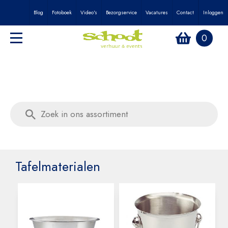
Blog
Fotoboek
Video's
Bezorgservice
Vacatures
Contact
Inloggen
0
Tafelmaterialen