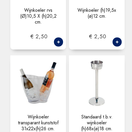
Wijnkoeler rvs
Wijnkoeler (h)19,5x
(Ø)10,5 X (h)20,2
(ø)12 cm.
cm.
€ 2,50
€ 2,50
Wijnkoeler
Standaard t.b.v.
transparant kunststof
wijnkoeler
31x22x(h)26 cm.
(h)68x(ø)18 cm.