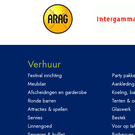
Verhuur
Festival inrichting
Party pakke
Meubilair
Aankleding
Afscheidingen en garderobe
Koeling, ba
Ronde barren
Tenten & o
Attracties & spellen
Glaswerk
Servies
Bestek
Linnengoed
Voor op taf
Serveren & buffet
Barbecues