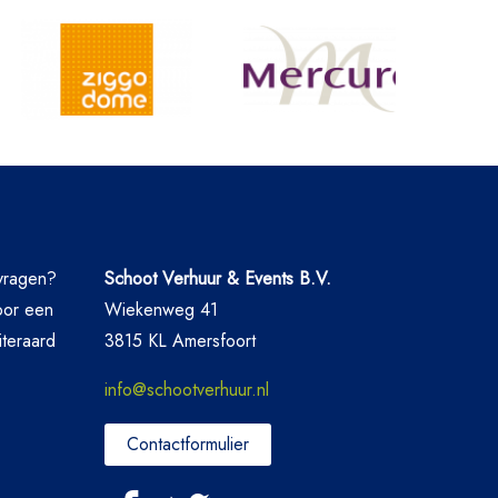
nvragen?
Schoot Verhuur & Events B.V.
oor een
Wiekenweg 41
iteraard
3815 KL Amersfoort
info@schootverhuur.nl
Contactformulier