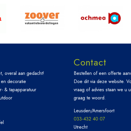
Contact
t, overal aan gedacht!
Bestellen of een offerte aa
 en decoratie
Doe dit via deze website. V
r- & tapapparatuur
vraag of advies staan we u u
utdoor
graag te woord.
Leusden/Amersfoort
033-432 40 07
el
Utrecht