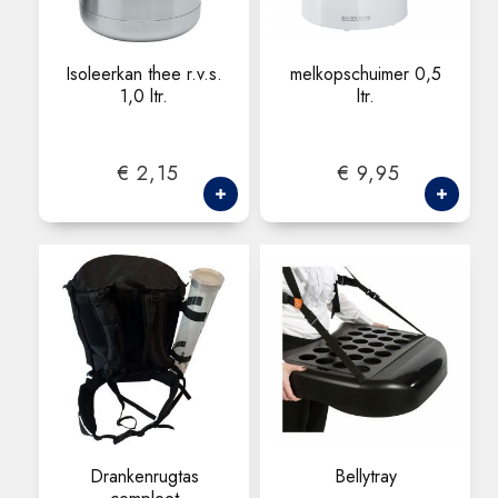
Isoleerkan thee r.v.s.
melkopschuimer 0,5
1,0 ltr.
ltr.
€ 2,15
€ 9,95
Drankenrugtas
Bellytray