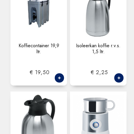
Koffiecontainer 19,9
Isoleerkan koffie r.v.s.
ltr.
1,5 ltr.
€ 19,50
€ 2,25