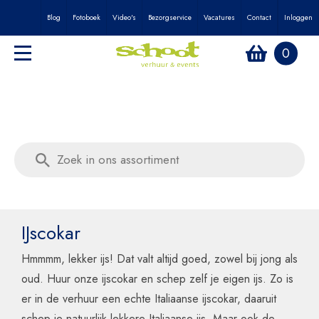
Blog
Fotoboek
Video's
Bezorgservice
Vacatures
Contact
Inloggen
0
IJscokar
Hmmmm, lekker ijs! Dat valt altijd goed, zowel bij jong als
oud. Huur onze ijscokar en schep zelf je eigen ijs. Zo is
er in de verhuur een echte Italiaanse ijscokar, daaruit
schep je natuurlijk lekkere Italiaanse ijs. Maar ook de