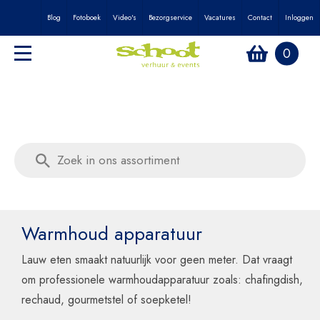
Blog
Fotoboek
Video's
Bezorgservice
Vacatures
Contact
Inloggen
0
Warmhoud apparatuur
Lauw eten smaakt natuurlijk voor geen meter. Dat vraagt
om professionele warmhoudapparatuur zoals: chafingdish,
rechaud, gourmetstel of soepketel!