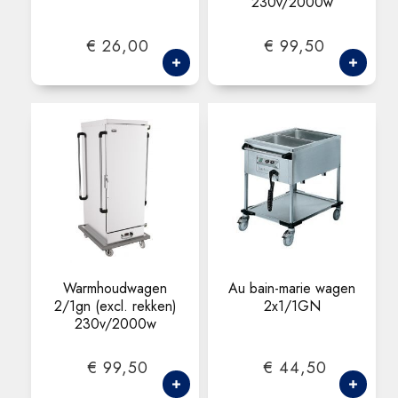
230v/2000w
€ 26,00
€ 99,50
Warmhoudwagen
Au bain-marie wagen
2/1gn (excl. rekken)
2x1/1GN
230v/2000w
€ 99,50
€ 44,50