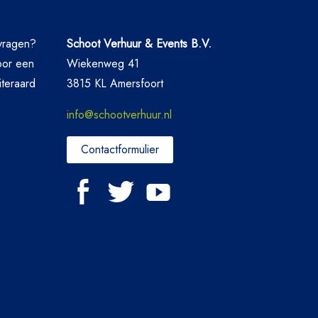
nvragen?
Schoot Verhuur & Events B.V.
oor een
Wiekenweg 41
iteraard
3815 KL Amersfoort
info@schootverhuur.nl
Contactformulier