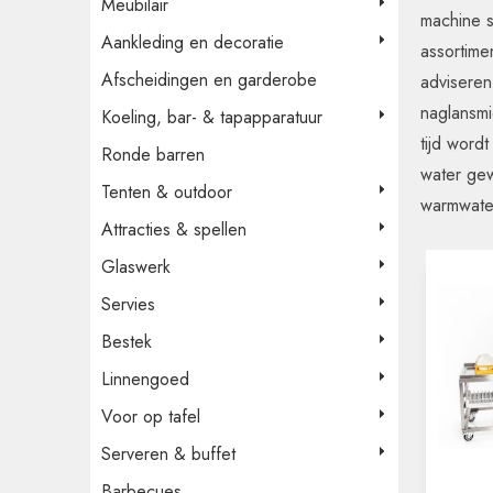
Meubilair
machine s
Aankleding en decoratie
assortime
Afscheidingen en garderobe
adviseren
naglansmi
Koeling, bar- & tapapparatuur
tijd word
Ronde barren
water gew
Tenten & outdoor
warmwater
Attracties & spellen
Glaswerk
Servies
Bestek
Linnengoed
Voor op tafel
Serveren & buffet
Barbecues