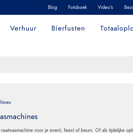
uit uw event onvergetelijk
Blog
Fotoboek
Video's
Bez
Verhuur
Bierfusten
Totaalopl
Contact
hines
asmachines
vaatwasmachine voor je event, feest of beurs. Of als tijdelijke o