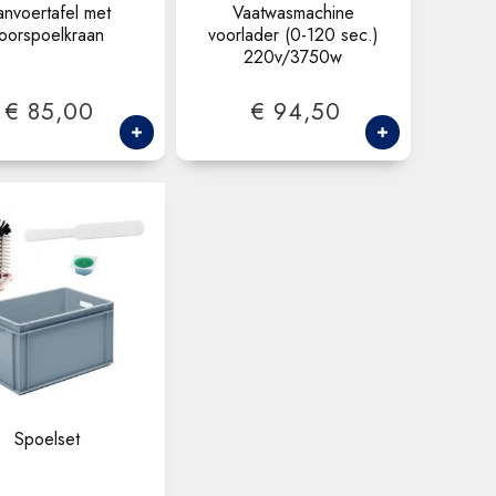
nvoertafel met
Vaatwasmachine
oorspoelkraan
voorlader (0-120 sec.)
220v/3750w
€ 85,00
€ 94,50
Spoelset