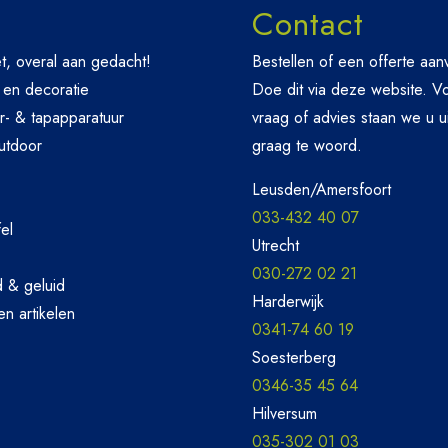
Contact
t, overal aan gedacht!
Bestellen of een offerte aa
 en decoratie
Doe dit via deze website. V
r- & tapapparatuur
vraag of advies staan we u u
utdoor
graag te woord.
Leusden/Amersfoort
033-432 40 07
el
Utrecht
030-272 02 21
d & geluid
Harderwijk
n artikelen
0341-74 60 19
Soesterberg
0346-35 45 64
Hilversum
035-302 01 03