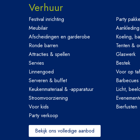
Verhuur
Festival inrichting
Party pakke
Meubilair
Aankleding
Afscheidingen en garderobe
Koeling, ba
Ronde barren
Tenten & o
Attracties & spellen
Glaswerk
Servies
Bestek
Linnengoed
Voor op taf
Serveren & buffet
Barbecues
Keukenmateriaal & -apparatuur
Licht, beel
Stroomvoorziening
Evenemente
Voor kids
Bierfusten
Party verkoop
Bekijk ons volledige aanbod