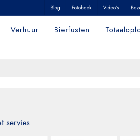
uit uw event onvergetelijk
Blog
Fotoboek
Video's
Bez
Verhuur
Bierfusten
Totaalopl
Contact
t servies