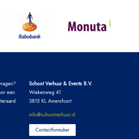
nvragen?
Schoot Verhuur & Events B.V.
oor een
Wiekenweg 41
iteraard
3815 KL Amersfoort
info@schootverhuur.nl
Contactformulier