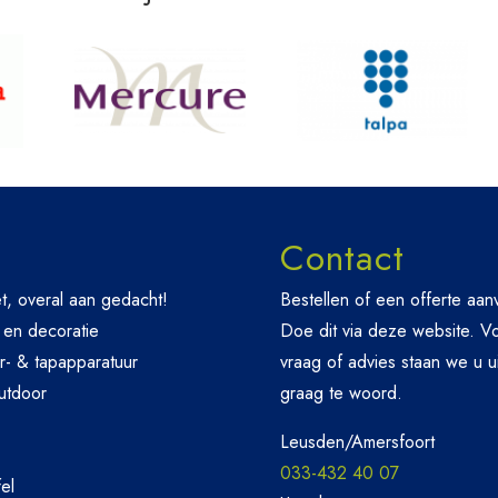
Contact
t, overal aan gedacht!
Bestellen of een offerte aa
 en decoratie
Doe dit via deze website. V
r- & tapapparatuur
vraag of advies staan we u u
utdoor
graag te woord.
Leusden/Amersfoort
033-432 40 07
el