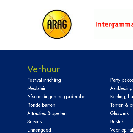
Verhuur
Festival inrichting
Party pakke
Meubilair
Aankleding
Afscheidingen en garderobe
Koeling, ba
Ronde barren
Tenten & o
Attracties & spellen
Glaswerk
Servies
Bestek
Linnengoed
Voor op taf