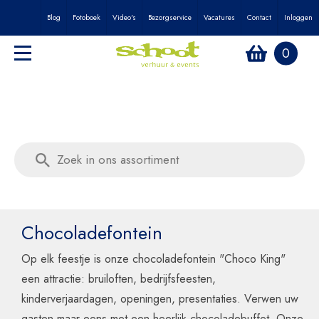
Blog
Fotoboek
Video's
Bezorgservice
Vacatures
Contact
Inloggen
0
Chocoladefontein
Op elk feestje is onze chocoladefontein "Choco King"
een attractie: bruiloften, bedrijfsfeesten,
kinderverjaardagen, openingen, presentaties. Verwen uw
gasten maar eens met een heerlijk chocoladebuffet. Onze