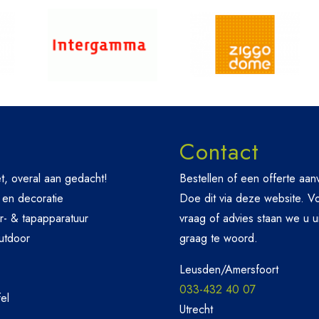
Contact
t, overal aan gedacht!
Bestellen of een offerte aa
 en decoratie
Doe dit via deze website. V
r- & tapapparatuur
vraag of advies staan we u u
utdoor
graag te woord.
Leusden/Amersfoort
033-432 40 07
el
Utrecht