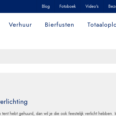
uit uw event onvergetelijk
Blog
Fotoboek
Video's
Bez
Verhuur
Bierfusten
Totaalopl
Contact
erlichting
n tent hebt gehuurd, dan wil je die ook feestelijk verlicht hebben.