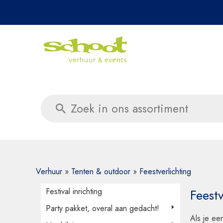
Daag ons 
Verhuur
»
Tenten & outdoor
»
Feestverlichting
Festival inrichting
Feestv
Party pakket, overal aan gedacht!
Als je ee