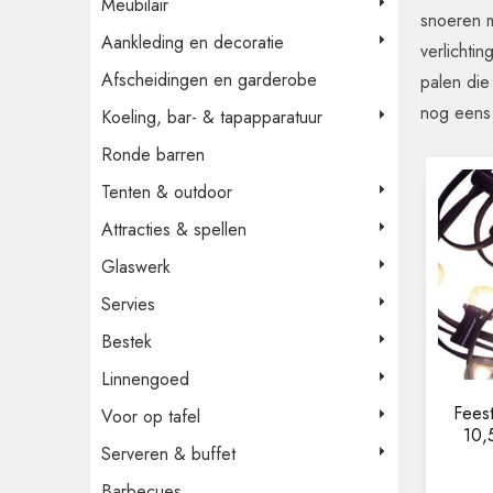
Meubilair
snoeren m
Aankleding en decoratie
verlichti
Afscheidingen en garderobe
palen die
nog eens 
Koeling, bar- & tapapparatuur
Ronde barren
Tenten & outdoor
Attracties & spellen
Glaswerk
Servies
Bestek
Linnengoed
Feest
Voor op tafel
10,
Serveren & buffet
Barbecues