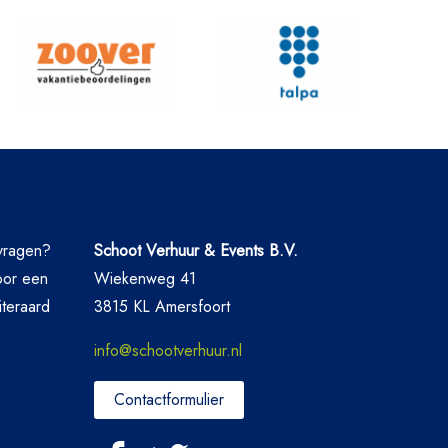
nvragen?
Schoot Verhuur & Events B.V.
oor een
Wiekenweg 41
iteraard
3815 KL Amersfoort
info@schootverhuur.nl
Contactformulier