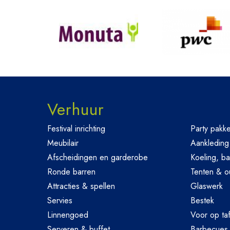
Verhuur
Festival inrichting
Party pakke
Meubilair
Aankleding
Afscheidingen en garderobe
Koeling, ba
Ronde barren
Tenten & o
Attracties & spellen
Glaswerk
Servies
Bestek
Linnengoed
Voor op taf
Serveren & buffet
Barbecues