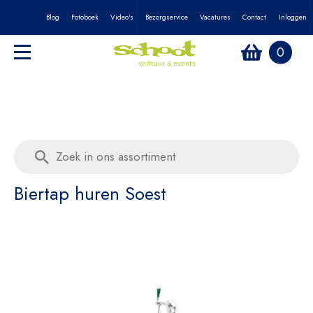
Blog
Fotoboek
Video's
Bezorgservice
Vacatures
Contact
Inloggen
0
Biertap huren Soest