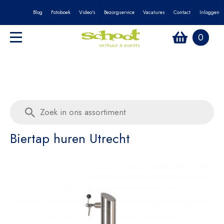
Blog
Fotoboek
Video's
Bezorgservice
Vacatures
Contact
Inloggen
0
Biertap huren Utrecht