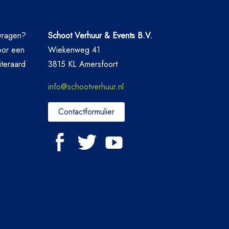
nvragen?
Schoot Verhuur & Events B.V.
oor een
Wiekenweg 41
iteraard
3815 KL Amersfoort
info@schootverhuur.nl
Contactformulier