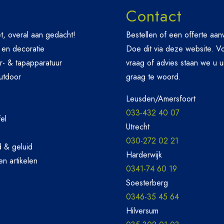
Contact
t, overal aan gedacht!
Bestellen of een offerte aa
 en decoratie
Doe dit via deze website. V
r- & tapapparatuur
vraag of advies staan we u u
utdoor
graag te woord.
Leusden/Amersfoort
033-432 40 07
el
Utrecht
030-272 02 21
d & geluid
Harderwijk
n artikelen
0341-74 60 19
Soesterberg
0346-35 45 64
Hilversum