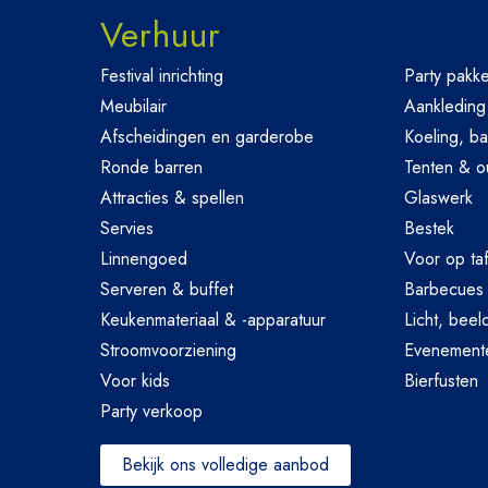
Verhuur
Festival inrichting
Party pakke
Meubilair
Aankleding
Afscheidingen en garderobe
Koeling, ba
Ronde barren
Tenten & o
Attracties & spellen
Glaswerk
Servies
Bestek
Linnengoed
Voor op taf
Serveren & buffet
Barbecues
Keukenmateriaal & -apparatuur
Licht, beel
Stroomvoorziening
Evenemente
Voor kids
Bierfusten
Party verkoop
Bekijk ons volledige aanbod