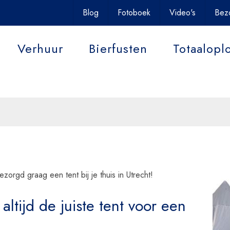
uit uw event onvergetelijk
Blog
Fotoboek
Video's
Bez
Verhuur
Bierfusten
Totaalopl
Contact
zorgd graag een tent bij je thuis in Utrecht!
altijd de juiste tent voor een