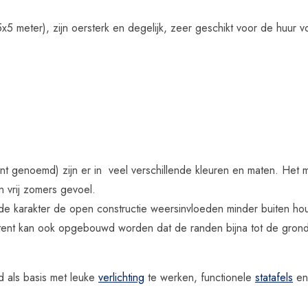
5 meter), zijn oersterk en degelijk, zeer geschikt voor de huur 
nt genoemd) zijn er in veel verschillende kleuren en maten. Het mo
n vrij zomers gevoel.
de karakter de open constructie weersinvloeden minder buiten houd
htent kan ook opgebouwd worden dat de randen bijna tot de grond d
jd als basis met leuke
verlichting
te werken, functionele
statafels
en