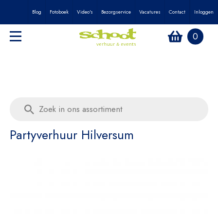
Blog
Fotoboek
Video's
Bezorgservice
Vacatures
Contact
Inloggen
0
Partyverhuur Hilversum