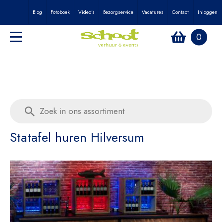
Blog
Fotoboek
Video's
Bezorgservice
Vacatures
Contact
Inloggen
0
Statafel huren Hilversum