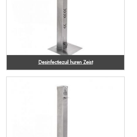
Desinfectiezuil huren Zeist