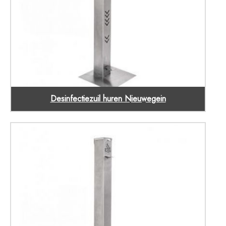
Desinfectiezuil huren Nieuwegein