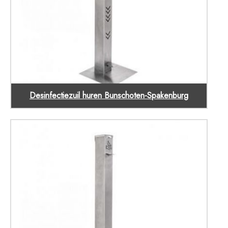
Desinfectiezuil huren Bunschoten-Spakenburg