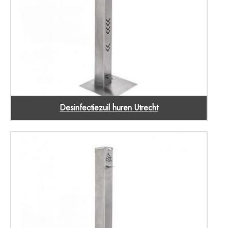
Desinfectiezuil huren Utrecht